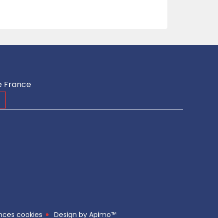
e France
nces cookies
Design by
Apimo™