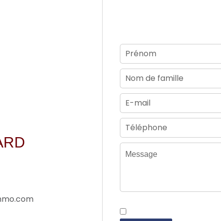
Cont
NARD
immo.com
J’ai lu et j'accepte la
po