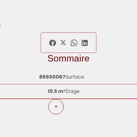
€
Sommaire
86650067
Surface
10.5 m²
Étage
+