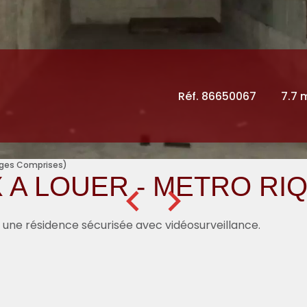
Réf. 86650067
7.7 
arges Comprises)
 A LOUER - METRO RI
s une résidence sécurisée avec vidéosurveillance.